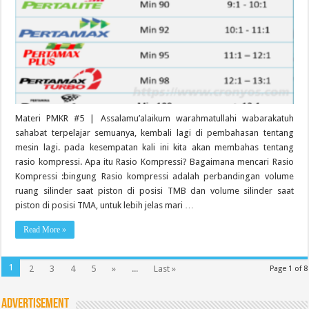
Materi PMKR #5 | Assalamu’alaikum warahmatullahi wabarakatuh
sahabat terpelajar semuanya, kembali lagi di pembahasan tentang
mesin lagi. pada kesempatan kali ini kita akan membahas tentang
rasio kompressi. Apa itu Rasio Kompressi? Bagaimana mencari Rasio
Kompressi :bingung Rasio kompressi adalah perbandingan volume
ruang silinder saat piston di posisi TMB dan volume silinder saat
piston di posisi TMA, untuk lebih jelas mari …
Read More »
1
2
3
4
5
»
...
Last »
Page 1 of 8
Advertisement