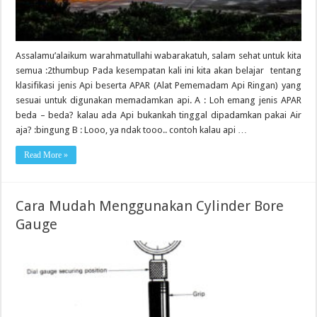
Assalamu’alaikum warahmatullahi wabarakatuh, salam sehat untuk kita
semua :2thumbup Pada kesempatan kali ini kita akan belajar tentang
klasifikasi jenis Api beserta APAR (Alat Pememadam Api Ringan) yang
sesuai untuk digunakan memadamkan api. A : Loh emang jenis APAR
beda – beda? kalau ada Api bukankah tinggal dipadamkan pakai Air
aja? :bingung B : Looo, ya ndak tooo.. contoh kalau api …
Read More »
Cara Mudah Menggunakan Cylinder Bore
Gauge