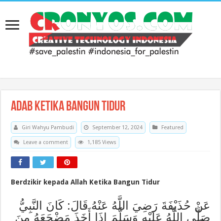
Adab Ketika Bangun Tidur
Giri Wahyu Pambudi
September 12, 2024
Featured
Leave a comment
1,185 Views
Berdzikir kepada Allah Ketika Bangun Tidur
عَنْ حُذَيْفَةَ رَضِيَ اللَّهُ عَنْهُ قَالَ: كَانَ النَّبِيُّ
صَلَّى اللَّهُ عَلَيْهِ وَسَلَّمَ إِذَا أَخَذَ مَضْجَعَهُ مِنَ