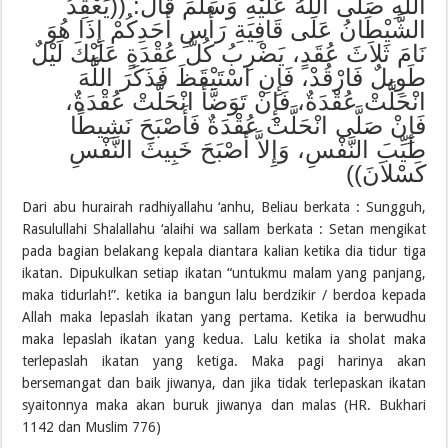
اللَّهِ صَلَّى اللَّهُ عَلَيْهِ وَسَلَّمَ قَالَ: ((يَعْقِدُ
الشَّيْطَانُ عَلَى قَافِيَةِ رَأْسِ أَحَدِكُمْ إِذَا هُوَ
نَامَ ثَلاَثَ عُقَدٍ، يَضْرِبُ كُلَّ عُقْدَةٍ عَلَيْكَ لَيْلٌ
طَوِيلٌ فَارْقُدْ، فَإِنِ اسْتَيْقَظَ فَذَكَرَ اللَّهَ
انْحَلَّتْ عُقْدَةٌ، فَإِنْ تَوَضَّأَ انْحَلَّتْ عُقْدَةٌ،
فَإِنْ صَلَّى انْحَلَّتْ عُقْدَةٌ فَأَصْبَحَ نَشِيطًا
طَيِّبَ النَّفْسِ، وَإِلاَّ أَصْبَحَ خَبِيثَ النَّفْسِ
كَسْلاَنَ))
Dari abu hurairah radhiyallahu ‘anhu, Beliau berkata : Sungguh,
Rasulullahi Shalallahu ‘alaihi wa sallam berkata : Setan mengikat
pada bagian belakang kepala diantara kalian ketika dia tidur tiga
ikatan. Dipukulkan setiap ikatan “untukmu malam yang panjang,
maka tidurlah!”. ketika ia bangun lalu berdzikir / berdoa kepada
Allah maka lepaslah ikatan yang pertama. Ketika ia berwudhu
maka lepaslah ikatan yang kedua. Lalu ketika ia sholat maka
terlepaslah ikatan yang ketiga. Maka pagi harinya akan
bersemangat dan baik jiwanya, dan jika tidak terlepaskan ikatan
syaitonnya maka akan buruk jiwanya dan malas (HR. Bukhari
1142 dan Muslim 776)