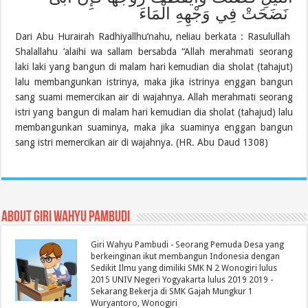
نَضَحَتْ فِي وَجْهِهِ الْمَاءَ
Dari Abu Hurairah Radhiyallhu’nahu, neliau berkata : Rasulullah
Shalallahu ‘alaihi wa sallam bersabda “Allah merahmati seorang
laki laki yang bangun di malam hari kemudian dia sholat (tahajut)
lalu membangunkan istrinya, maka jika istrinya enggan bangun
sang suami memercikan air di wajahnya. Allah merahmati seorang
istri yang bangun di malam hari kemudian dia sholat (tahajud) lalu
membangunkan suaminya, maka jika suaminya enggan bangun
sang istri memercikan air di wajahnya. (HR. Abu Daud 1308)
About Giri Wahyu Pambudi
Giri Wahyu Pambudi - Seorang Pemuda Desa yang
berkeinginan ikut membangun Indonesia dengan
Sedikit Ilmu yang dimiliki SMK N 2 Wonogiri lulus
2015 UNIV Negeri Yogyakarta lulus 2019 2019 -
Sekarang Bekerja di SMK Gajah Mungkur 1
Wuryantoro, Wonogiri