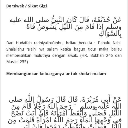
Bersiwak / Sikat Gigi
عَنْ حُذَيْفَةَ، قَالَ كَانَ النَّبِيُّ صلى الله عليه
وسلم إِذَا قَامَ مِنَ اللَّيْلِ يَشُوصُ فَاهُ
بِالسِّوَاكِ
Dari Hudaifah radhiyallhu’anhu, beliau berkata : Dahulu Nabi
Shalallahu ‘alaihi wa sallam ketika bagun tidur maka beliau
membersihkan mulutnya dengan siwak. (HR. Bukhari 246 dan
Muslim 255)
Membangunkan keluarganya untuk sholat malam
عَنْ أَبِي هُرَيْرَةَ، قَالَ قَالَ رَسُولُ اللَّهِ صلى
الله عليه وسلم ” رَحِمَ اللَّهُ رَجُلاً قَامَ مِنَ
اللَّيْلِ فَصَلَّى وَأَيْقَظَ امْرَأَتَهُ فَإِنْ أَبَتْ نَضَحَ
فِي وَجْهِهَا الْمَاءَ رَحِمَ اللَّهُ امْرَأَةً قَامَتْ مِنَ
اللَّيْلِ فَصَلَّتْ وَأَيْقَظَتْ زَوْجَهَا فَإِنْ أَبَى