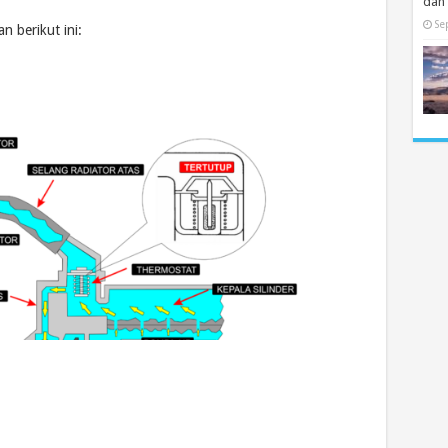
dan
Se
an berikut ini: