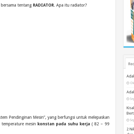
ar bersama tentang
RADIATOR
. Apa itu radiator?
Rec
Ada
Ok
Adab
Se
Kisa
Bert
istem Pendinginan Mesin”, yang berfungsi untuk melepaskan
Se
/ temperature mesin
konstan pada suhu kerja
( 82 – 99
2 Ni