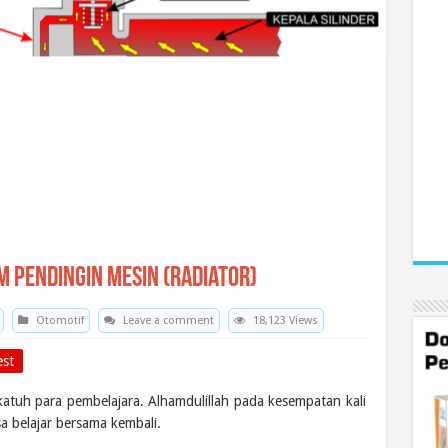
m Pendingin Mesin (Radiator)
Otomotif
Leave a comment
18,123 Views
est
atuh para pembelajara. Alhamdulillah pada kesempatan kali
sa belajar bersama kembali.