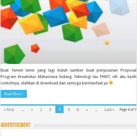
Buat Temen temn yang lagi butuh sumber buat penyusunan Proposal
Program Kreativitas Mahasiswa bidang Teknologi tau PKMT, nih aku kasih
contohnya, silahkan di download dan semoga bermanfaat ya
Read More »
4
« First
...
«
2
3
5
6
»
...
Last »
Page 4 of 7
Advertisement