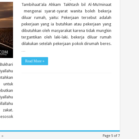
Tambihaat’ala Ahkam Takhtash bil Al-Mu’minaat
mengenai syarat-syarat wanita boleh bekerja
diluar rumah, yaitu: Pekerjaan tersebut adalah
pekerjaan yang ia butuhkan atau pekerjaan yang
dibutuhkan oleh masyarakat karena tidak mungkin
tergantikan oleh laki-laki. bekerja diluar rumah
dilakukan setelah pekerjaan pokok dirumah beres.
…
Read More »
Bukhari
yallahu
ntahkan
m untuk
ebutkan
yallahu
lallahu
 zakat.
esosok
»
Page 5 of 7