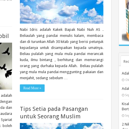
Nabi Idris adalah Kakek Bapak Nabi Nuh AS .
bil
Beliaulah yang pandai menulis kalam, membaca
dan di turunkan Allah 30 kitab yang berisi petunjuk
kepadanya untuk disampaikan kepada umatnya.
Beliau pulalah yang mula mula pandai merancak
kuda, ilmu bintang , berhitung dan memerangi
Rec
orang yang durhaka kepada Allah. Beliau pulalah
yang mula mula pandai menggunting pakaian dan
Ada
menjahit, sedang sebelum …
Ok
Read More »
Adab
 adalah
Se
 dengan
Kisa
uda dan
Tips Setia pada Pasangan
Bert
Saudara
untuk Seorang Muslim
Se
yariat
2 Ni
k boleh