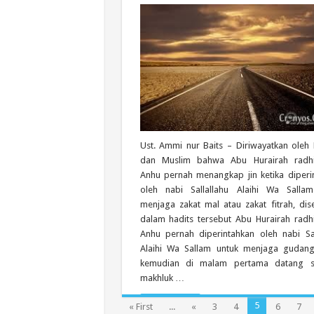
Ust. Ammi nur Baits – Diriwayatkan oleh 
dan Muslim bahwa Abu Hurairah radhi
Anhu pernah menangkap jin ketika diperi
oleh nabi Sallallahu Alaihi Wa Salla
menjaga zakat mal atau zakat fitrah, dis
dalam hadits tersebut Abu Hurairah radhi
Anhu pernah diperintahkan oleh nabi Sal
Alaihi Wa Sallam untuk menjaga gudang
kemudian di malam pertama datang s
makhluk …
Read More »
5
« First
...
«
3
4
6
7