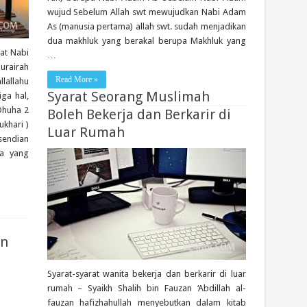
wujud Sebelum Allah swt mewujudkan Nabi Adam
As (manusia pertama) allah swt. sudah menjadikan
dua makhluk yang berakal berupa Makhluk yang
at Nabi
…
Hurairah
Read More »
lallahu
Syarat Seorang Muslimah
ga hal,
 Dhuha 2
Boleh Bekerja dan Berkarir di
ukhari )
Luar Rumah
sendian
da yang
an
Syarat-syarat wanita bekerja dan berkarir di luar
rumah – Syaikh Shalih bin Fauzan ‘Abdillah al-
fauzan hafizhahullah menyebutkan dalam kitab