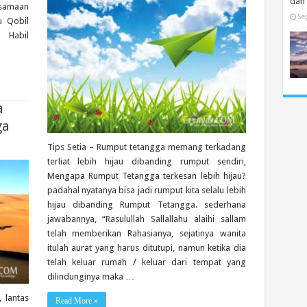
dan
rsamaan
Se
u Qobil
 Habil
a
ga
Tips Setia – Rumput tetangga memang terkadang
terliat lebih hijau dibanding rumput sendiri,
Mengapa Rumput Tetangga terkesan lebih hijau?
padahal nyatanya bisa jadi rumput kita selalu lebih
hijau dibanding Rumput Tetangga. sederhana
jawabannya, “Rasulullah Sallallahu alaihi sallam
telah memberikan Rahasianya, sejatinya wanita
itulah aurat yang harus ditutupi, namun ketika dia
telah keluar rumah / keluar dari tempat yang
dilindunginya maka …
 lantas
Read More »