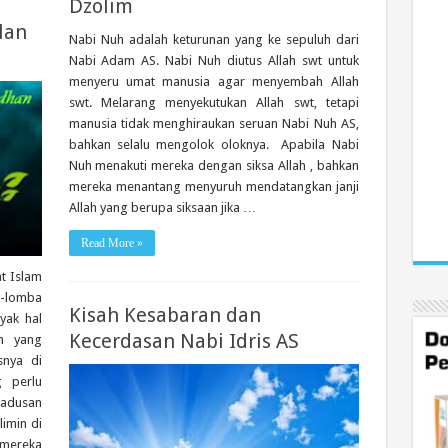
Dzolim
lan
Nabi Nuh adalah keturunan yang ke sepuluh dari
Nabi Adam AS. Nabi Nuh diutus Allah swt untuk
menyeru umat manusia agar menyembah Allah
swt. Melarang menyekutukan Allah swt, tetapi
manusia tidak menghiraukan seruan Nabi Nuh AS,
bahkan selalu mengolok oloknya. Apabila Nabi
Nuh menakuti mereka dengan siksa Allah , bahkan
mereka menantang menyuruh mendatangkan janji
Allah yang berupa siksaan jika …
Read More »
t Islam
a-lomba
Kisah Kesabaran dan
yak hal
Kecerdasan Nabi Idris AS
an yang
snya di
g perlu
Padusan
imin di
 mereka