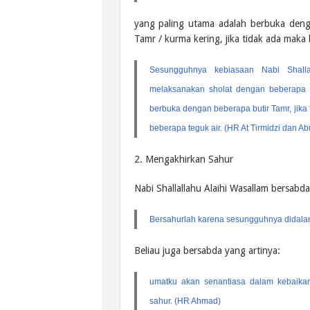
yang paling utama adalah berbuka deng
Tamr / kurma kering, jika tidak ada maka
Sesungguhnya kebiasaan Nabi Shalla
melaksanakan sholat dengan beberapa bu
berbuka dengan beberapa butir Tamr, jik
beberapa teguk air. (HR At Tirmidzi dan A
2. Mengakhirkan Sahur
Nabi Shallallahu Alaihi Wasallam bersabda
Bersahurlah karena sesungguhnya didalam
Beliau juga bersabda yang artinya:
umatku akan senantiasa dalam kebaik
sahur. (HR Ahmad)