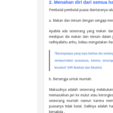
2. Menahan diri dari semua h
Pembatal pembatal puasa diantaranya iala
a. Makan dan minum dengan sengaja mesk
Apabila ada seseorang yang makan da
meskipun dia makan dan minum dalam j
radhiyallahu anhu, beliau mengatakan Ra
“Barangsiapa yang lupa bahwa dia sedan
sempurnakan puasanya, karena sesun
tersebut” (HR Bukhari dan Muslim)
b. Bersengja untuk muntah.
Maksudnya adalah seseorang melakukan
memasukkan jari ke mulut atau kerongko
seseorang muntah namun karena mema
puasanya tidak batal. Dalilnya adalah h
bersabda ,