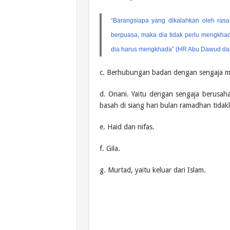
“Barangsiapa yang dikalahkan oleh ras
berpuasa, maka dia tidak perlu mengkha
dia harus mengkhada” (HR Abu Dawud dan
c. Berhubungan badan dengan sengaja mes
d. Onani. Yaitu dengan sengaja berusa
basah di siang hari bulan ramadhan tida
e. Haid dan nifas.
f. Gila.
g. Murtad, yaitu keluar dari Islam.