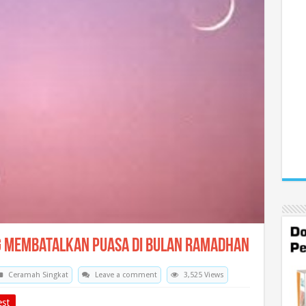
g membatalkan Puasa di Bulan Ramadhan
Ceramah Singkat
Leave a comment
3,525 Views
est