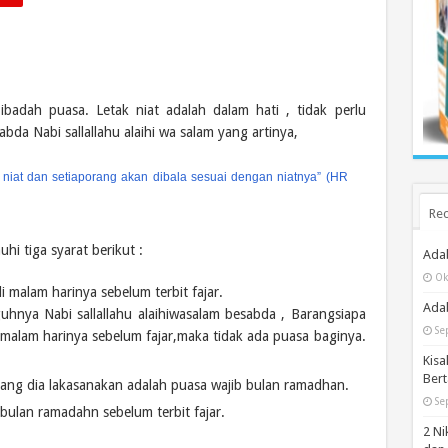
badah puasa. Letak niat adalah dalam hati , tidak perlu
abda Nabi sallallahu alaihi wa salam yang artinya,
niat dan setiaporang akan dibala sesuai dengan niatnya” (HR
Rec
i tiga syarat berikut :
Ada
Ok
 malam harinya sebelum terbit fajar.
Adab
uhnya Nabi sallallahu alaihiwasalam besabda , Barangsiapa
Se
malam harinya sebelum fajar,maka tidak ada puasa baginya.
Kisa
Bert
ng dia lakasanakan adalah puasa wajib bulan ramadhan.
Se
bulan ramadahn sebelum terbit fajar.
2 Ni