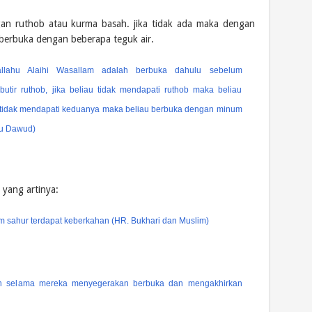
an ruthob atau kurma basah. jika tidak ada maka dengan
 berbuka dengan beberapa teguk air.
llahu Alaihi Wasallam adalah berbuka dahulu sebelum
tir ruthob, jika beliau tidak mendapati ruthob maka beliau
a tidak mendapati keduanya maka beliau berbuka dengan minum
bu Dawud)
 yang artinya:
 sahur terdapat keberkahan (HR. Bukhari dan Muslim)
an selama mereka menyegerakan berbuka dan mengakhirkan