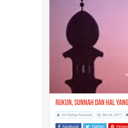
Rukun, Sunnah dan Hal yan
Giri Wahyu Pambudi
Mei 28, 2017
Facebook
Twitter
Pinter