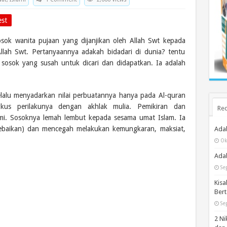
est
osok wanita pujaan yang dijanjikan oleh Allah Swt kepada
 Allah Swt. Pertanyaannya adakah bidadari di dunia? tentu
sosok yang susah untuk dicari dan didapatkan. Ia adalah
 selalu menyadarkan nilai perbuatannya hanya pada Al-quran
us perilakunya dengan akhlak mulia. Pemikiran dan
Rec
ami. Sosoknya lemah lembut kepada sesama umat Islam. Ia
kebaikan) dan mencegah melakukan kemungkaran, maksiat,
Ada
Ok
Adab
Se
Kisa
Bert
Se
2 Ni