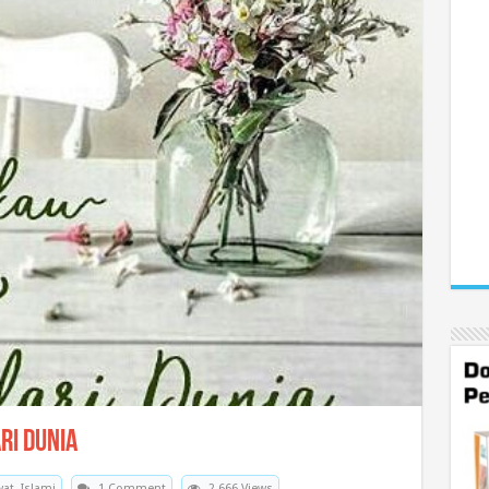
ri Dunia
at
,
Islami
1 Comment
2,666 Views