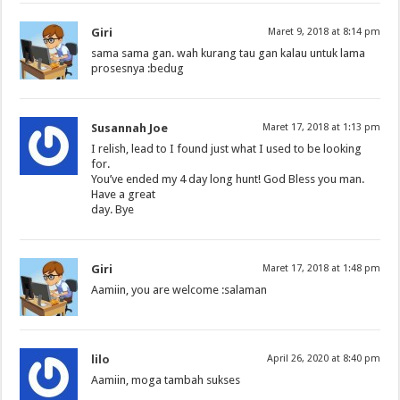
Giri
Maret 9, 2018 at 8:14 pm
sama sama gan. wah kurang tau gan kalau untuk lama
prosesnya :bedug
Susannah Joe
Maret 17, 2018 at 1:13 pm
I relish, lead to I found just what I used to be looking
for.
You’ve ended my 4 day long hunt! God Bless you man.
Have a great
day. Bye
Giri
Maret 17, 2018 at 1:48 pm
Aamiin, you are welcome :salaman
lilo
April 26, 2020 at 8:40 pm
Aamiin, moga tambah sukses