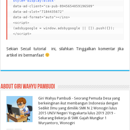
style
=
"
display
:
block
"
data-ad-client
=
"ca-pub-8945654059196509"
data-ad-slot
=
"7184435672"
data-ad-format
=
"auto"
></ins>
<script>
(
adsbygoogle
=
window
.
adsbygoogle
||
[]).
push
({});
</script>
Sekian Secuil tutorial ini, silahkan Tinggalkan komentar jika
artikel ini bermanfaat
About Giri Wahyu Pambudi
Giri Wahyu Pambudi - Seorang Pemuda Desa yang
berkeinginan ikut membangun Indonesia dengan
Sedikit Ilmu yang dimiliki SMK N 2 Wonogiri lulus
2015 UNIV Negeri Yogyakarta lulus 2019 2019 -
Sekarang Bekerja di SMK Gajah Mungkur 1
Wuryantoro, Wonogiri