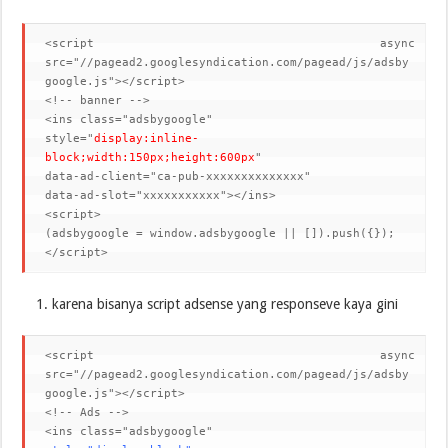
<script
async
src
=
"//pagead2.googlesyndication.com/pagead/js/adsby
google.js"
></script>
<!-- banner -->
<ins
class
=
"adsbygoogle"
style
=
"
display
:
inline
-
block
;
width
:
150px
;
height
:
600px
"
data-ad-client
=
"ca-pub-xxxxxxxxxxxxxx"
data-ad-slot
=
"xxxxxxxxxxx"
></ins>
<script>
(
adsbygoogle
=
window
.
adsbygoogle
||
[]).
push
({});
</script>
karena bisanya script adsense yang responseve kaya gini
<script
async
src
=
"//pagead2.googlesyndication.com/pagead/js/adsby
google.js"
></script>
<!-- Ads -->
<ins
class
=
"adsbygoogle"