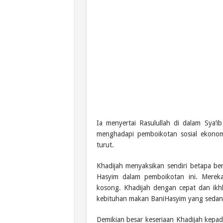
Ia menyertai Rasulullah di dalam Sya’ib
menghadapi pemboikotan sosial ekonom
turut.
Khadijah menyaksikan sendiri betapa be
Hasyim dalam pemboikotan ini. Merek
kosong. Khadijah dengan cepat dan ik
kebituhan makan BaniHasyim yang sedang
Demikian besar keseriaan Khadijah kepa