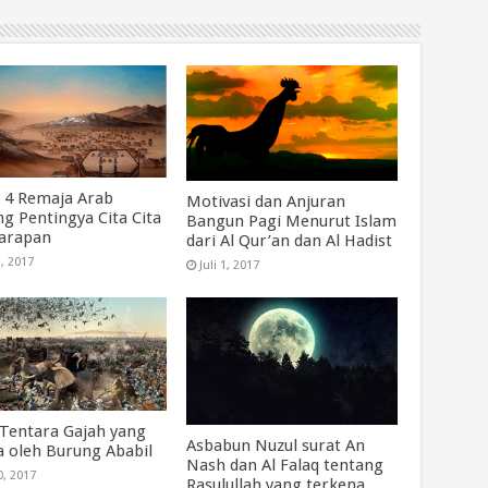
a 4 Remaja Arab
Motivasi dan Anjuran
ng Pentingya Cita Cita
Bangun Pagi Menurut Islam
arapan
dari Al Qur’an dan Al Hadist
3, 2017
Juli 1, 2017
 Tentara Gajah yang
Asbabun Nuzul surat An
a oleh Burung Ababil
Nash dan Al Falaq tentang
0, 2017
Rasulullah yang terkena