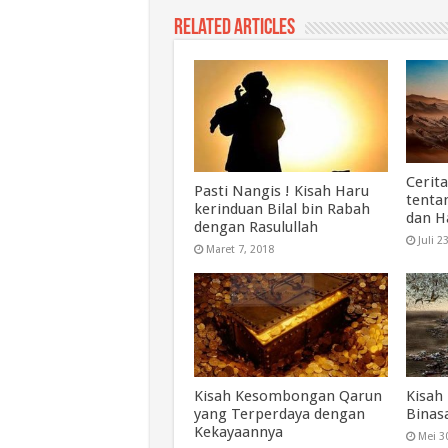
Related Articles
Cerit
Pasti Nangis ! Kisah Haru
tenta
kerinduan Bilal bin Rabah
dan H
dengan Rasulullah
Juli 2
Maret 7, 2018
Kisah Kesombongan Qarun
Kisah
yang Terperdaya dengan
Binas
Kekayaannya
Mei 3