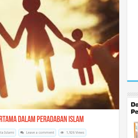
ertama dalam Peradaban Islam
ita Islami
Leave a comment
1,926 Views