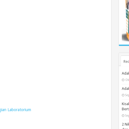
Rec
Ada
Ok
Adab
Se
Kisa
Bert
jian Laboratorium
Se
2 Ni