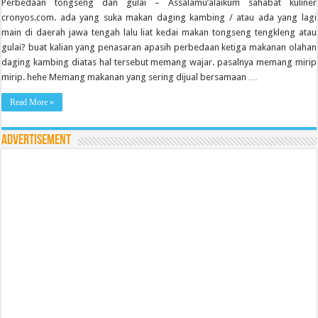
Perbedaan tongseng dan gulai – Assalamu’alaikum sahabat kuliner
cronyos.com. ada yang suka makan daging kambing / atau ada yang lagi
main di daerah jawa tengah lalu liat kedai makan tongseng tengkleng atau
gulai? buat kalian yang penasaran apasih perbedaan ketiga makanan olahan
daging kambing diatas hal tersebut memang wajar. pasalnya memang mirip
mirip. hehe Memang makanan yang sering dijual bersamaan …
Read More »
Advertisement