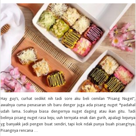
Hay guy’s, curhat sedikit nih tadi sore aku beli cemilan “Pisang Nuget“,
awalnya cuma penasaran sih baru denger juga ada pisang nuget *padahal
udah lama. Soalnya biasa dengernya nuget daging atau ikan gitu. Tadi
belinya pisang nuget rasa keju, uuh ternyata enak dan gurih, apalagi kejunya
yg banyakk jadi pengen buat sendiri, tapi kok ndak punya buah pisang’nya.
Pisangnya rencana …