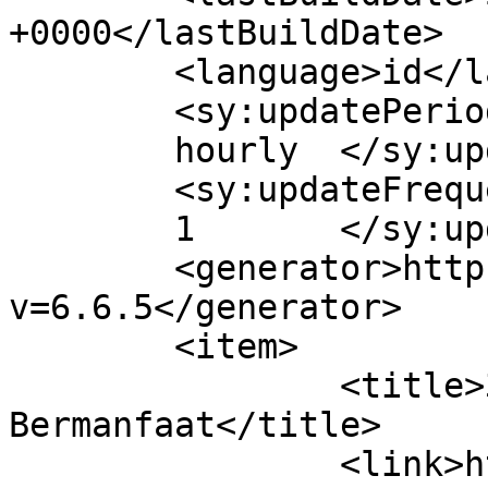
+0000</lastBuildDate>

	<language>id</language>

	<sy:updatePeriod>

	hourly	</sy:updatePeriod>

	<sy:updateFrequency>

	1	</sy:updateFrequency>

	<generator>https://wordpress.org/?
v=6.6.5</generator>

	<item>

		<title>3 Cara Menjadi Manusia Yang 
Bermanfaat</title>

		<link>https://www.cronyos.com/3-