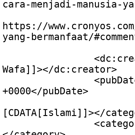
cara-menjadi-manusia-ya
					<co
https://www.cronyos.com
yang-bermanfaat/#commen
		<dc:creator><![CDATA[Zafira 
Wafa]]></dc:creator>

		<pubDate>Sat, 13 Jan 2018 06:56:17 
+0000</pubDate>

				<catego
[CDATA[Islami]]></catego
		<category><![CDATA[Amal]]>
</category>
