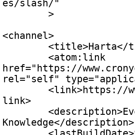
es/slash/"

	>

<channel>

	<title>Harta</title>

	<atom:link 
href="https://www.crony
rel="self" type="applic
	<link>https://www.cronyos.com/tag/harta/</
link>

	<description>Everything About 
Knowledge</description>

	<lastBuildDate>Sat, 13 Jan 2018 06:56:17 