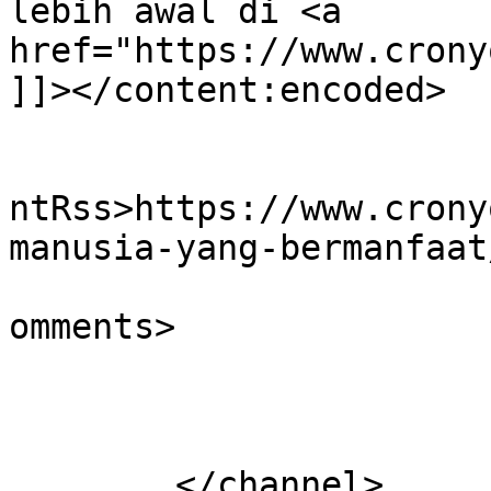
lebih awal di <a 
href="https://www.crony
]]></content:encoded>

					<wf
ntRss>https://www.crony
manusia-yang-bermanfaat
			<slash:comments>2</slash
omments>

			</item>
	</channel>
