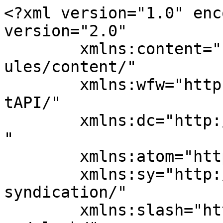
<?xml version="1.0" enc
version="2.0"

	xmlns:content="http://purl.org/rss/1.0/mod
ules/content/"

	xmlns:wfw="http://wellformedweb.org/Commen
tAPI/"

	xmlns:dc="http://purl.org/dc/elements/1.1/
"

	xmlns:atom="http://www.w3.org/2005/Atom"

	xmlns:sy="http://purl.org/rss/1.0/modules/
syndication/"

	xmlns:slash="http://purl.org/rss/1.0/modul