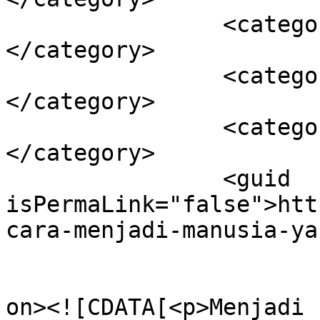
		<category><![CDATA[Harta]]>
</category>

		<category><![CDATA[Ilmu]]>
</category>

		<category><![CDATA[Manfaat]]>
</category>

		<guid 
isPermaLink="false">htt
cara-menjadi-manusia-ya
					<de
on><![CDATA[<p>Menjadi 